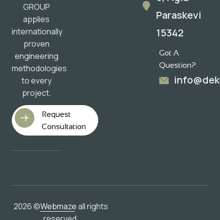
GROUP
Paraskevi
applies
15342
internationally
proven
Got A
engineering
Question?
methodologies
info@dek
to every
project.
Request
Consultation
2026 ©
Webmaze
all rights
reserved.