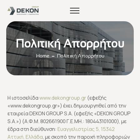
Πολιτική Απορρήτου
Home
Πολιτική Απορρήτου
Η ιστοσελίδα
www.dekongroup.gr
(εφεξής
«www.dekongroup.gr») έχει δημιουργηθεί από την
εταιρεία DEKON GROUP S.A. (εφεξής «DEKON GROUP
S.A.») (Α.Φ.Μ. 802661900 Γ.Ε.ΜΗ.: 180443101000), με
έδρα στη διεύθυνση:
Ευαγγελιστρίας 5, 15342
Αττική, Ελλάδα
, με σκοπό την παροχή πληροφοριών