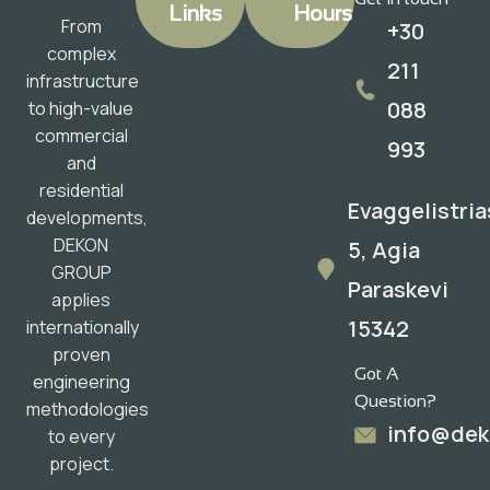
Links
Hours
From
+30
complex
211
infrastructure
088
to high-value
commercial
993
and
residential
Evaggelistria
developments,
DEKON
5, Agia
GROUP
Paraskevi
applies
15342
internationally
proven
Got A
engineering
Question?
methodologies
info@dek
to every
project.