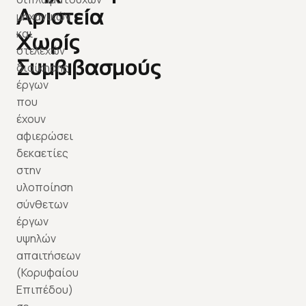
Αριστεία
μηχανικών
και
Χωρίς
στελεχών
Συμβιβασμούς
διοίκησης
έργων
που
έχουν
αφιερώσει
δεκαετίες
στην
υλοποίηση
σύνθετων
έργων
υψηλών
απαιτήσεων
(Κορυφαίου
Επιπέδου)