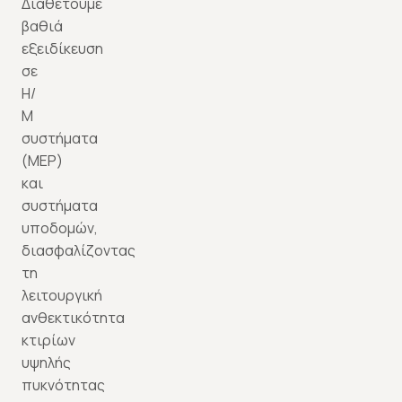
Διαθέτουμε
βαθιά
εξειδίκευση
σε
Η/
Μ
συστήματα
(MEP)
και
συστήματα
υποδομών,
διασφαλίζοντας
τη
λειτουργική
ανθεκτικότητα
κτιρίων
υψηλής
πυκνότητας