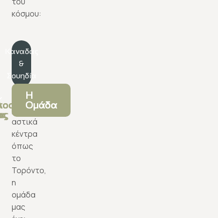
του
κόσμου:
Καναδάς
&
Σουηδία
Η
Σε
λοσοφία
οστολή
Ομάδα
μεγάλα
ας
ας
αστικά
κέντρα
όπως
το
Τορόντο,
η
ομάδα
μας