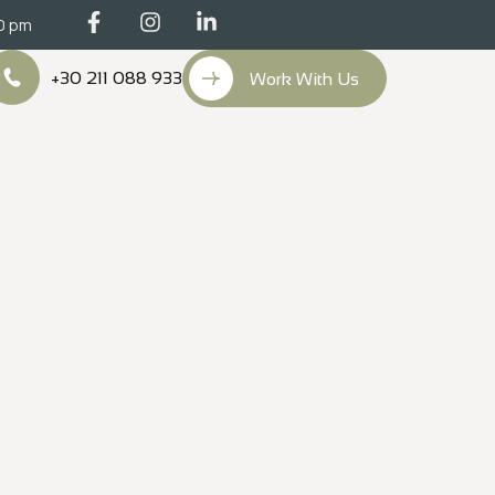
00 pm
+30 211 088 933
Work With Us