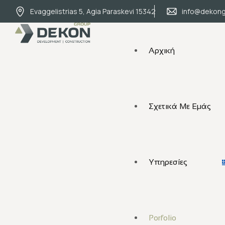
Evaggelistrias 5, Agia Paraskevi 15342
info@dekong
Αρχική
Σχετικά Με Εμάς
Υπηρεσίες
Porfolio