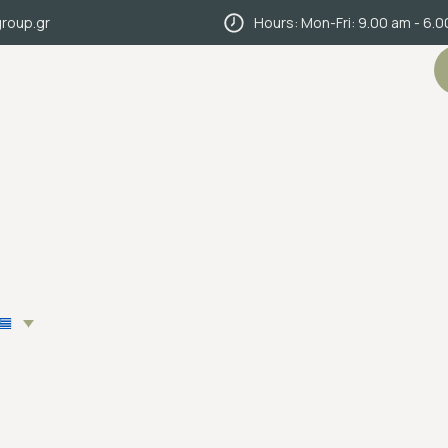
roup.gr
Hours: Mon-Fri: 9.00 am - 6.