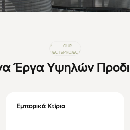
OUR
OUR
OUR
PROJECTS
PROJECTS
PROJECTS
ένα Έργα Υψηλών Προδ
Εμπορικά Κτίρια