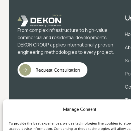
U
From complex infrastructure to high-value
H
commercial and residential developments,
DEKON GROUP applies internationally proven
Ab
engineering methodologies to every project.
Se
Request Consultation
Po
Co
Te
Manage Consent
Pr
To provide the best experiences, we use technologies like cookies to sto
access device information. Consenting to these technologies will allow u