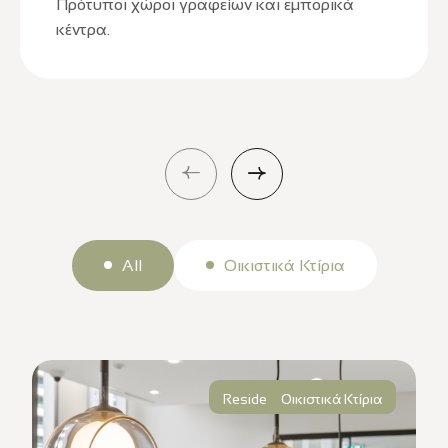
Πρότυποι χώροι γραφείων και εμπορικά
κέντρα.
All
Οικιστικά Κτίρια
Residential Development
Οικιστικά Κτίρια