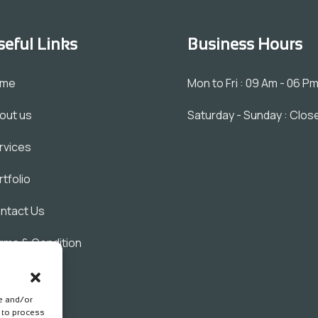
seful Links
Business Hours
ome
Mon to Fri : 09 Am - 06 P
out us
Saturday - Sunday : Clos
rvices
rtfolio
ntact Us
rms & Condition
ivacy Policy
re and/or
s to process