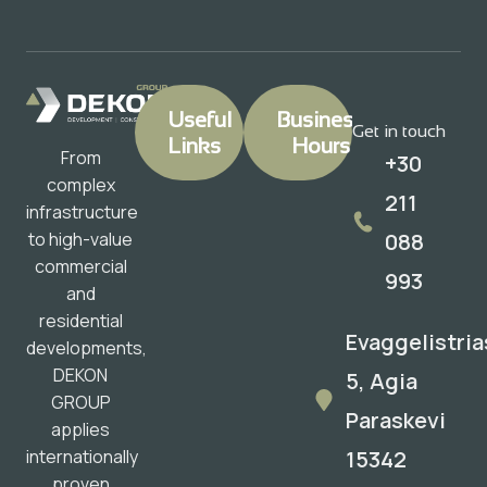
Useful
Business
Get in touch
Links
Hours
From
+30
complex
211
infrastructure
088
to high-value
commercial
993
and
residential
Evaggelistria
developments,
DEKON
5, Agia
GROUP
Paraskevi
applies
15342
internationally
proven