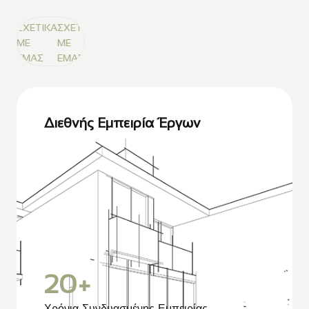
Α
ΣΧΕΤΙΚΑ
ΣΧΕΤΙΚΑ
ΜΕ
ΜΕ
ΕΜΑΣ
ΕΜΑΣ
Διεθνής Εμπειρία Έργων
20
+