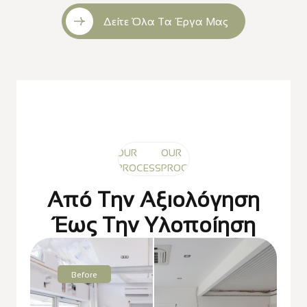
Δείτε Όλα Τα Έργα Μας
OUR
OUR
OUR
PROCESS
PROCESS
PROCESS
Από Την Αξιολόγηση
Έως Την Υλοποίηση
Before