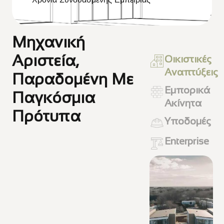
Χρόνια Συνδυασμένης Εμπειρίας
Μηχανική
Αριστεία,
Οικιστικές
Αναπτύξεις
Παραδομένη Με
Εμπορικά
Παγκόσμια
Ακίνητα
Πρότυπα
Υποδομές
Enterprise