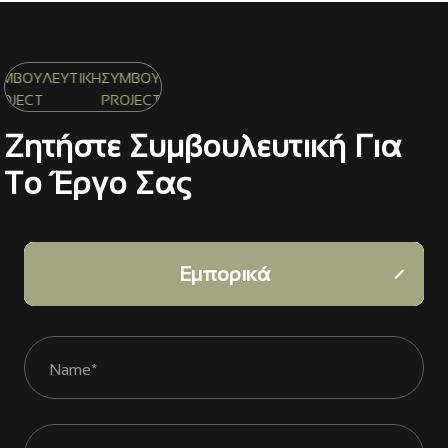
ΛΕΥΤΙΚΗ
ΣΥΜΒΟΥΛΕΥΤΙΚΗ
PROJECT
Ζητήστε Συμβουλευτική Για
Το Έργο Σας
Βιομηχανικά
Υποδομές
Εμπορικά
Οικιστικά