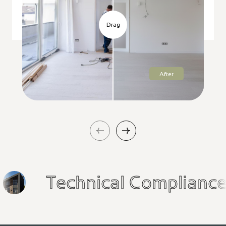
Drag
After
h
Technical Complia