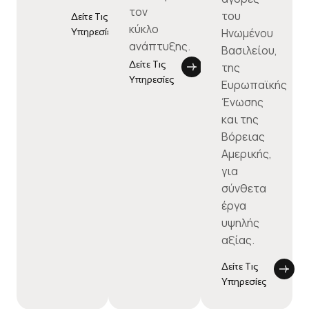
τον
του
Δείτε Τις
κύκλο
Ηνωμένου
Υπηρεσίες
ανάπτυξης.
Βασιλείου,
Δείτε Τις
της
Υπηρεσίες
Ευρωπαϊκής
Ένωσης
και της
Βόρειας
Αμερικής,
για
σύνθετα
έργα
υψηλής
αξίας.
Δείτε Τις
Υπηρεσίες