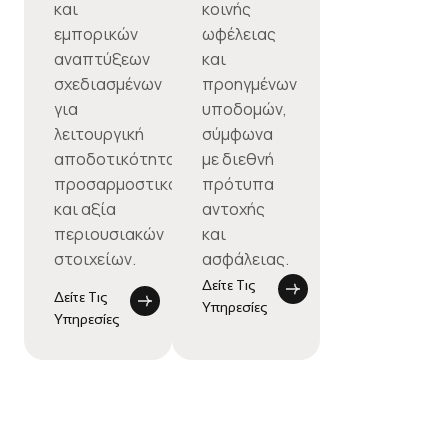
και
κοινής
εμπορικών
ωφέλειας
αναπτύξεων
και
σχεδιασμένων
προηγμένων
για
υποδομών,
λειτουργική
σύμφωνα
αποδοτικότητα,
με διεθνή
προσαρμοστικότητα
πρότυπα
και αξία
αντοχής
περιουσιακών
και
στοιχείων.
ασφάλειας.
Δείτε Τις
Δείτε Τις
Υπηρεσίες
Υπηρεσίες