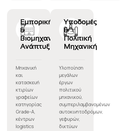
Εμπορική
Υποδομές
&
&
Βιομηχανική
Πολιτική
Ανάπτυξη
Μηχανική
Μηχανική
Υλοποίηση
και
μεγάλων
κατασκευή
έργων
κτιρίων
πολιτικού
γραφείων
μηχανικού,
κατηγορίας
συμπεριλαμβανομένων
Grade-A,
αυτοκινητοδρόμων,
κέντρων
γεφυρών,
logistics
δικτύων