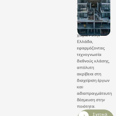
Διαμορφώνουμε
το μέλλον της
κατοικίας και
των
επαγγελματικών
χώρων στην
Ελλάδα,
εφαρμόζοντας
τεχνογνωσία
διεθνούς κλάσης,
απόλυτη
ακρίβεια στη
διαχείριση έργων
και
αδιαπραγμάτευτη
δέσμευση στην
ποιότητα.
Σχετικά