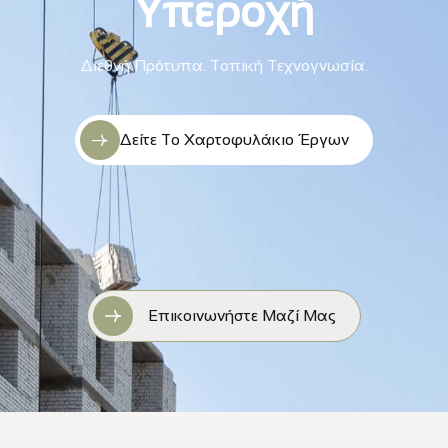
Υπεροχή
Διεθνή Πρότυπα. Τοπική Τεχνογνωσία.
Δείτε Το Χαρτοφυλάκιο Έργων
Επικοινωνήστε Μαζί Μας