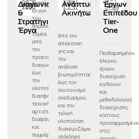
διαχείριση
Διαγωνισμοί
Ανάπτυξη
Έργων
έργων
&
Ακινήτων
Επιπέδου
του
Στρατηγικά
Tier-
δημόσιου
Έργα
One
τομέα,
Από την
από
απόκτηση
την
γης και
Πειθαρχημένοι
προετοιμασία
την
έλεγχοι
διαγωνισμών
ανάλυση
έργων,
έως
βιωσιμότητας
διαχείριση
την
έως τον
κινδύνων
υλοποίηση,
συντονισμό
και
διασφαλίζοντας
σχεδιασμού
μεθοδολογίες
τεχνική
και την
διαχείρισης
αρτιότητα,
τελική
κόστους,
διαφάνεια
υλοποίηση,
προσαρμοσμένε
και
διαχειριζόμαστε
στις
συμμόρφωση.
ολόκληρο
αγορές